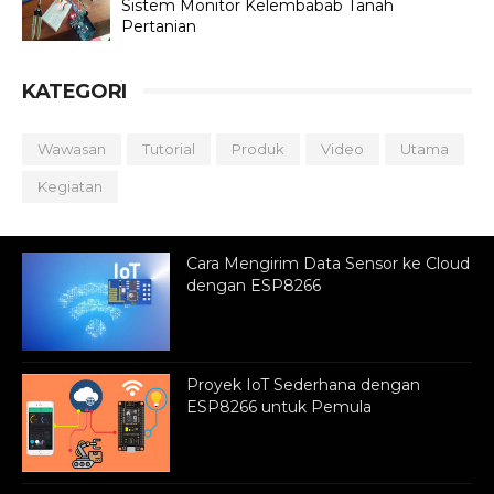
Sistem Monitor Kelembabab Tanah
Pertanian
KATEGORI
Wawasan
Tutorial
Produk
Video
Utama
Kegiatan
Cara Mengirim Data Sensor ke Cloud
dengan ESP8266
Proyek IoT Sederhana dengan
ESP8266 untuk Pemula