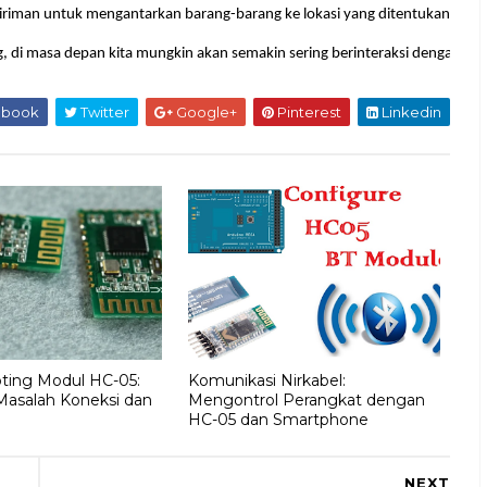
engiriman untuk mengantarkan barang-barang ke lokasi yang ditentukan. 
 di masa depan kita mungkin akan semakin sering berinteraksi dengan ro
ebook
Twitter
Google+
Pinterest
Linkedin
ting Modul HC-05:
Komunikasi Nirkabel:
Masalah Koneksi dan
Mengontrol Perangkat dengan
HC-05 dan Smartphone
NEXT