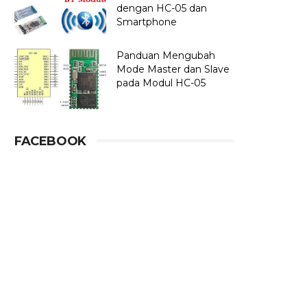
dengan HC-05 dan
Robot pemadam kebakaran juga telah digunakan untuk memadamkan api di te
Smartphone
bot dan mengandalkannya dalam berbagai aspek kehidupan kita.
Panduan Mengubah
Mode Master dan Slave
pada Modul HC-05
FACEBOOK