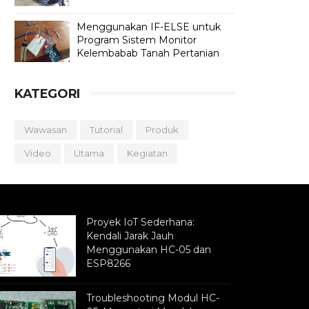
Menggunakan IF-ELSE untuk
Program Sistem Monitor
Kelembabab Tanah Pertanian
KATEGORI
Wawasan
Tutorial
Produk
Video
Utama
Kegiatan
Proyek IoT Sederhana:
Kendali Jarak Jauh
Menggunakan HC-05 dan
ESP8266
Troubleshooting Modul HC-