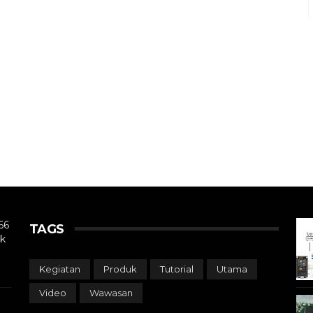
66
TAGS
k
Kegiatan
Produk
Tutorial
Utama
Video
Wawasan