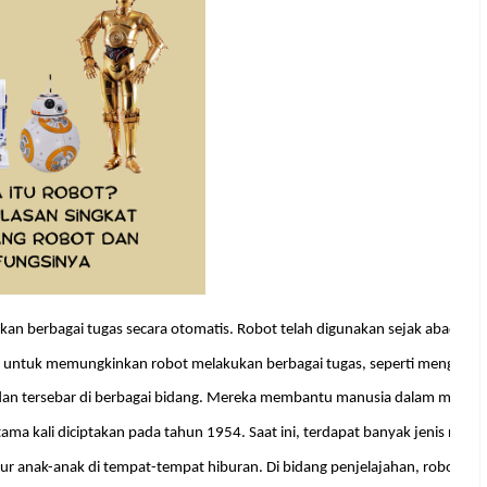
an berbagai tugas secara otomatis. Robot telah digunakan sejak abad ke-
ma untuk memungkinkan robot melakukan berbagai tugas, seperti mengepak
 dan tersebar di berbagai bidang. Mereka membantu manusia dalam meningka
ma kali diciptakan pada tahun 1954. Saat ini, terdapat banyak jenis ro
r anak-anak di tempat-tempat hiburan. Di bidang penjelajahan, robot tela