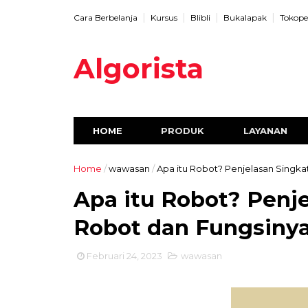
Cara Berbelanja
Kursus
Blibli
Bukalapak
Tokope
Algorista
HOME
PRODUK
LAYANAN
Home
/
wawasan
/
Apa itu Robot? Penjelasan Singka
Apa itu Robot? Penj
Robot dan Fungsiny
Februari 24, 2023
wawasan