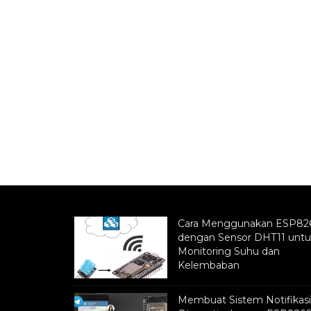
Cara Menggunakan ESP82
dengan Sensor DHT11 untu
Monitoring Suhu dan
Kelembaban
Membuat Sistem Notifikasi