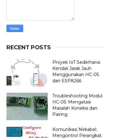
RECENT POSTS
Proyek IoT Sederhana:
Kendali Jarak Jauh
Menggunakan HC-05
dan ESP8266
20 untuk membantu manusia dalam berbagai industri, termasuk industri o
Troubleshooting Modul
HC-05: Mengatasi
 barang, membersihkan lantai, atau membantu dokter dalam melakukan pro
Masalah Koneksi dan
tkan efisiensi dan produktivitas di industri, serta membantu dalam bidan
Pairing
bot yang digunakan dalam berbagai bidang, seperti industri manufaktur,
Komunikasi Nirkabel:
h digunakan untuk menjelajahi planet-planet di luar angkasa atau daerah-d
Mengontrol Perangkat