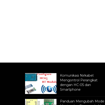
Komunikasi Nirkabel:
Mengontrol Perangkat
dengan HC-05 dan
Smartphone
Panduan Mengubah Mode