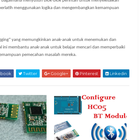
is bagaimana menyusun blok-blok perintah untuk menyelesaikan 
k berlatih menggunakan logika dan mengembangkan kemampuan 
Debugging" yang memungkinkan anak-anak untuk menemukan dan 
al ini membantu anak-anak untuk belajar mencari dan memperbaiki 
t kemampuan pemecahan masalah mereka.
ebook
Twitter
Google+
Pinterest
Linkedin