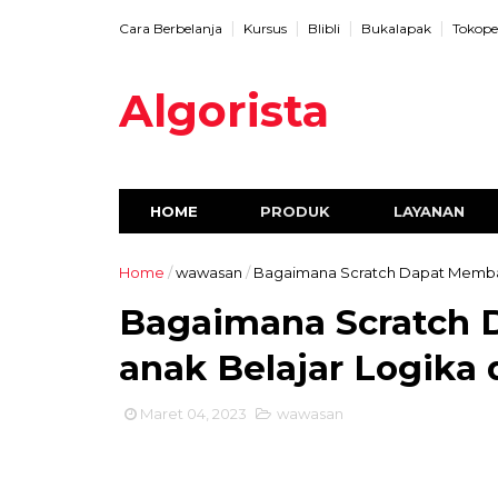
Cara Berbelanja
Kursus
Blibli
Bukalapak
Tokope
Algorista
HOME
PRODUK
LAYANAN
Home
/
wawasan
/
Bagaimana Scratch Dapat Memba
Bagaimana Scratch 
anak Belajar Logik
Maret 04, 2023
wawasan