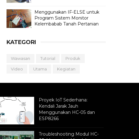
Menggunakan IF-ELSE untuk
Program Sistem Monitor
Kelembabab Tanah Pertanian
KATEGORI
Wawasan
Tutorial
Produk
Video
Utama
Kegiatan
Proyek IoT Sederhana:
Kendali Jarak Jauh
Menggunakan HC-05 dan
ESP8266
Troubleshooting Modul HC-