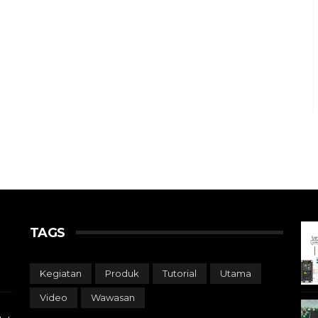
TAGS
Kegiatan
Produk
Tutorial
Utama
Video
Wawasan