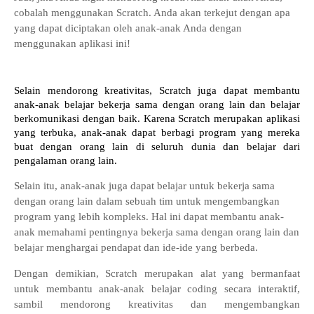
cobalah menggunakan Scratch. Anda akan terkejut dengan apa 
yang dapat diciptakan oleh anak-anak Anda dengan 
menggunakan aplikasi ini!
Selain mendorong kreativitas, Scratch juga dapat membantu 
anak-anak belajar bekerja sama dengan orang lain dan belajar 
berkomunikasi dengan baik. Karena Scratch merupakan aplikasi 
yang terbuka, anak-anak dapat berbagi program yang mereka 
buat dengan orang lain di seluruh dunia dan belajar dari 
pengalaman orang lain.
Selain itu, anak-anak juga dapat belajar untuk bekerja sama 
dengan orang lain dalam sebuah tim untuk mengembangkan 
program yang lebih kompleks. Hal ini dapat membantu anak-
anak memahami pentingnya bekerja sama dengan orang lain dan 
belajar menghargai pendapat dan ide-ide yang berbeda.
Dengan demikian, Scratch merupakan alat yang bermanfaat 
untuk membantu anak-anak belajar coding secara interaktif, 
sambil mendorong kreativitas dan mengembangkan 