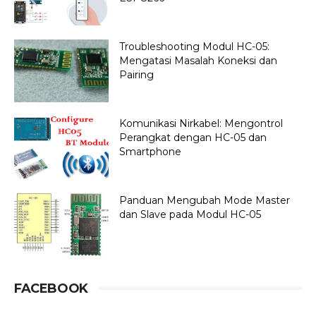
Troubleshooting Modul HC-05:
Mengatasi Masalah Koneksi dan
Pairing
Komunikasi Nirkabel: Mengontrol
Perangkat dengan HC-05 dan
Smartphone
Panduan Mengubah Mode Master
dan Slave pada Modul HC-05
FACEBOOK