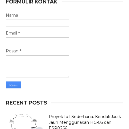
FORMULIR KONTAK
Nama
Email
*
Pesan
*
RECENT POSTS
Proyek IoT Sederhana: Kendali Jarak
Jauh Menggunakan HC-05 dan
ESP8266