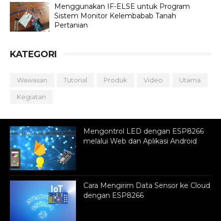
Menggunakan IF-ELSE untuk Program
Sistem Monitor Kelembabab Tanah
Pertanian
KATEGORI
Wawasan
Tutorial
Produk
Video
Utama
Kegiatan
Mengontrol LED dengan ESP8266
melalui Web dan Aplikasi Android
Cara Mengirim Data Sensor ke Cloud
dengan ESP8266