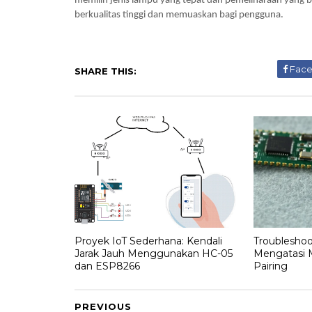
memilih jenis lampu yang tepat dan pemeliharaan yang b
berkualitas tinggi dan memuaskan bagi pengguna.
Fac
SHARE THIS:
Proyek IoT Sederhana: Kendali
Troubleshoo
Jarak Jauh Menggunakan HC-05
Mengatasi 
dan ESP8266
Pairing
PREVIOUS