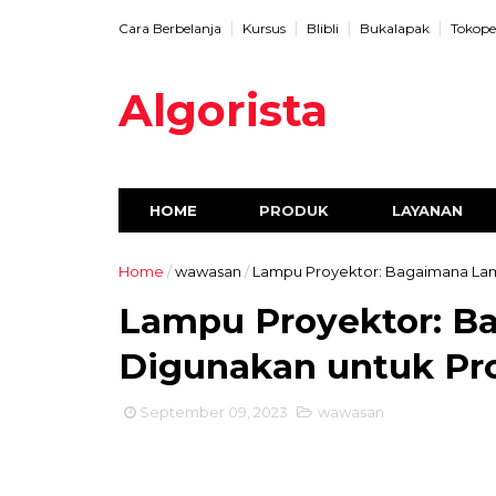
Cara Berbelanja
Kursus
Blibli
Bukalapak
Tokope
Algorista
HOME
PRODUK
LAYANAN
Home
/
wawasan
/
Lampu Proyektor: Bagaimana Lam
Lampu Proyektor: B
Digunakan untuk Pr
September 09, 2023
wawasan