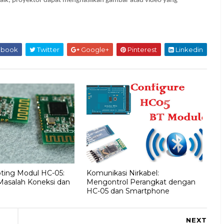
aik, proyektor dapat menghasilkan gambar atau video yang 
ebook
Twitter
Google+
Pinterest
Linkedin
ting Modul HC-05:
Komunikasi Nirkabel:
Masalah Koneksi dan
Mengontrol Perangkat dengan
HC-05 dan Smartphone
NEXT