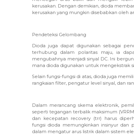
kerusakan. Dengan demikian, dioda membantu
kerusakan yang mungkin disebabkan oleh ar
Pendeteksi Gelombang
Dioda juga dapat digunakan sebagai pen
terhubung dalam polaritas maju, ia da
mengubahnya menjadi sinyal DC. Ini berguna d
mana dioda digunakan untuk mengekstrak sin
Selain fungsi-fungsi di atas, dioda juga memil
rangkaian filter, pengatur level sinyal, dan r
Dalam merancang skema elektronik, pemilih
seperti tegangan terbalik maksimum (VRRM), 
dan kecepatan recovery (trr) harus diper
fungsi dioda memungkinkan insinyur dan p
dalam mengatur arus listrik dalam sistem ele