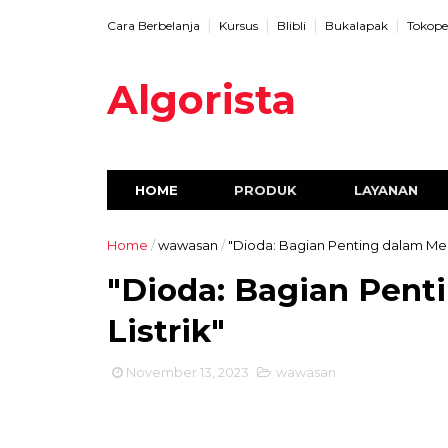
Cara Berbelanja
Kursus
Blibli
Bukalapak
Tokope
Algorista
HOME
PRODUK
LAYANAN
Home
/
wawasan
/
"Dioda: Bagian Penting dalam Meng
"Dioda: Bagian Pent
Listrik"
November 13, 2023
wawasan