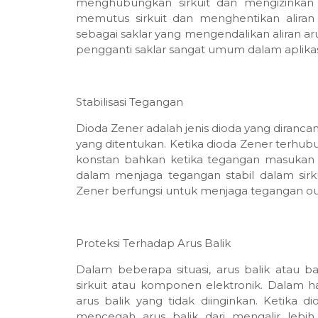
menghubungkan sirkuit dan mengizinkan al
memutus sirkuit dan menghentikan aliran
sebagai saklar yang mengendalikan aliran a
pengganti saklar sangat umum dalam aplikasi 
Stabilisasi Tegangan
Dioda Zener adalah jenis dioda yang diranc
yang ditentukan. Ketika dioda Zener terhubu
konstan bahkan ketika tegangan masukan
dalam menjaga tegangan stabil dalam sirkui
Zener berfungsi untuk menjaga tegangan out
Proteksi Terhadap Arus Balik
Dalam beberapa situasi, arus balik atau
sirkuit atau komponen elektronik. Dalam ha
arus balik yang tidak diinginkan. Ketika d
mencegah arus balik dari mengalir lebi