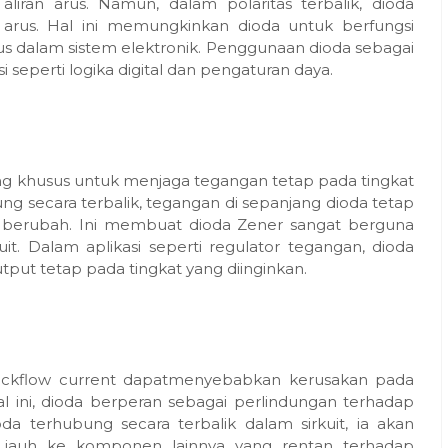
iran arus. Namun, dalam polaritas terbalik, dioda
 arus. Hal ini memungkinkan dioda untuk berfungsi
rus dalam sistem elektronik. Penggunaan dioda sebagai
seperti logika digital dan pengaturan daya.
ang khusus untuk menjaga tegangan tetap pada tingkat
ng secara terbalik, tegangan di sepanjang dioda tetap
 berubah. Ini membuat dioda Zener sangat berguna
t. Dalam aplikasi seperti regulator tegangan, dioda
put tetap pada tingkat yang diinginkan.
 backflow current dapatmenyebabkan kerusakan pada
l ini, dioda berperan sebagai perlindungan terhadap
ioda terhubung secara terbalik dalam sirkuit, ia akan
h jauh ke komponen lainnya yang rentan terhadap