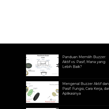
Panduan Memilih Buzzer:
Aktif vs. Pasif, Mana yang
Lebih Baik?
Mengenal Buzzer Aktif dan
Pasif: Fungsi, Cara Kerja, da
Aplikasinya