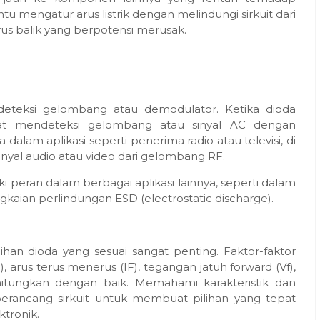
 mengatur arus listrik dengan melindungi sirkuit dari
us balik yang berpotensi merusak.
deteksi gelombang atau demodulator. Ketika dioda
pat mendeteksi gelombang atau sinyal AC dengan
alam aplikasi seperti penerima radio atau televisi, di
yal audio atau video dari gelombang RF.
iki peran dalam berbagai aplikasi lainnya, seperti dalam
angkaian perlindungan ESD (electrostatic discharge).
an dioda yang sesuai sangat penting. Faktor-faktor
arus terus menerus (IF), tegangan jatuh forward (Vf),
hitungkan dengan baik. Memahami karakteristik dan
erancang sirkuit untuk membuat pilihan yang tepat
ktronik.