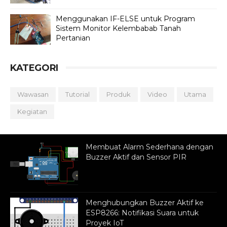
Menggunakan IF-ELSE untuk Program
Sistem Monitor Kelembabab Tanah
Pertanian
KATEGORI
Wawasan
Tutorial
Produk
Video
Utama
Kegiatan
Membuat Alarm Sederhana dengan
Buzzer Aktif dan Sensor PIR
Menghubungkan Buzzer Aktif ke
ESP8266: Notifikasi Suara untuk
Proyek IoT