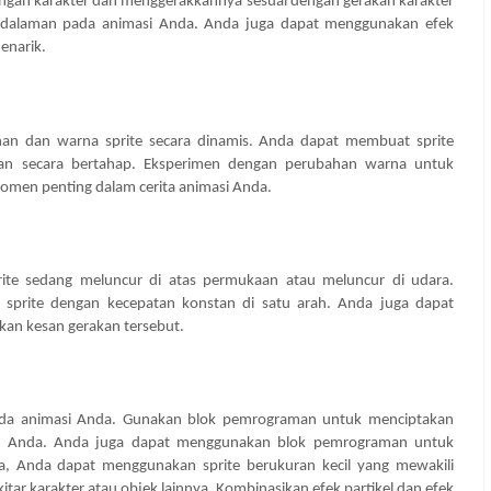
angan karakter dan menggerakkannya sesuai dengan gerakan karakter
kedalaman pada animasi Anda. Anda juga dapat menggunakan efek
enarik.
n dan warna sprite secara dinamis. Anda dapat membuat sprite
an secara bertahap. Eksperimen dengan perubahan warna untuk
men penting dalam cerita animasi Anda.
rite sedang meluncur di atas permukaan atau meluncur di udara.
prite dengan kecepatan konstan di satu arah. Anda juga dapat
kan kesan gerakan tersebut.
ada animasi Anda. Gunakan blok pemrograman untuk menciptakan
rite Anda. Anda juga dapat menggunakan blok pemrograman untuk
, Anda dapat menggunakan sprite berukuran kecil yang mewakili
tar karakter atau objek lainnya. Kombinasikan efek partikel dan efek