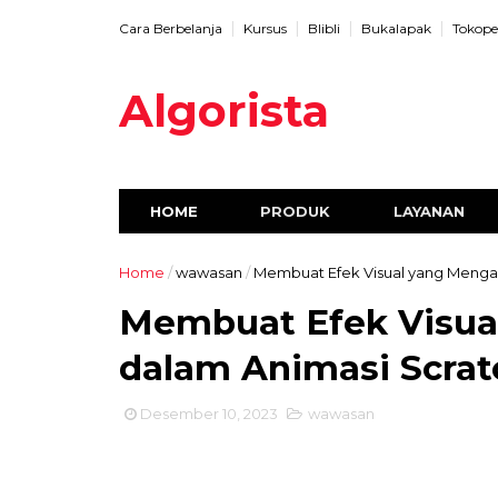
Cara Berbelanja
Kursus
Blibli
Bukalapak
Tokope
Algorista
HOME
PRODUK
LAYANAN
Home
/
wawasan
/
Membuat Efek Visual yang Menga
Membuat Efek Visu
dalam Animasi Scrat
Desember 10, 2023
wawasan