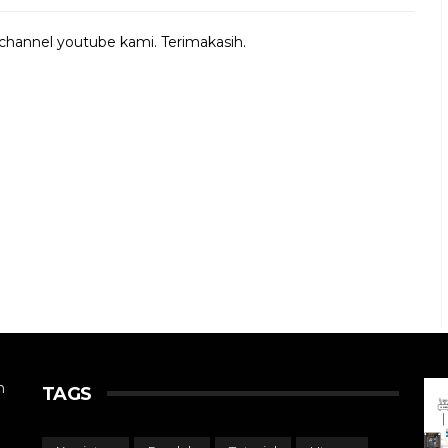
 channel youtube kami. Terimakasih.
n
TAGS