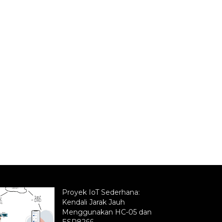
Proyek IoT Sederhana:
Kendali Jarak Jauh
Menggunakan HC-05 dan
ESP8266