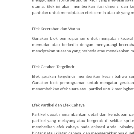
menggunakan sprite berukuran kecil yang mewakili bay
utama. Efek ini akan memberikan ilusi dimensi dan 
pantulan untuk menciptakan efek cermin atau air yang m
Efek Kecerahan dan Warna
Gunakan blok pemrograman untuk mengubah keceraha
memudar atau berkedip dengan mengurangi kecerah
menciptakan suasana yang berbeda atau menekankan mo
Efek Gerakan Tergelincir
Efek gerakan tergelincir memberikan kesan bahwa sp
Gunakan blok pemrograman untuk mengatur gerakan s
menambahkan efek suara atau partikel untuk meningkat
Efek Partikel dan Efek Cahaya
Partikel dapat menambahkan detail dan kehidupan p
partikel yang melayang atau bergerak di sekitar sp
memberikan efek cahaya pada animasi Anda. Misalnya
bintang atau kilatan cahaya, dan menggerakkannya di seki