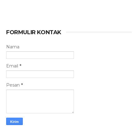
FORMULIR KONTAK
Nama
Email
*
Pesan
*