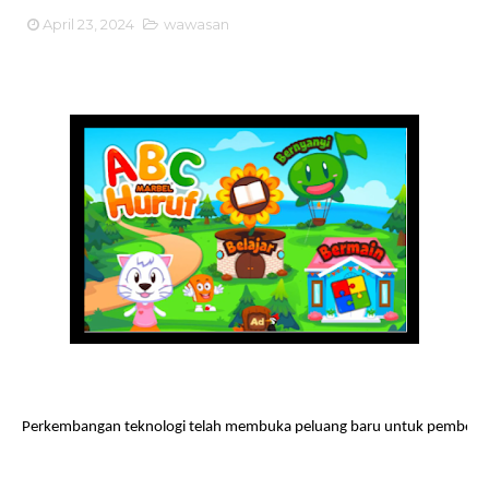
April 23, 2024
wawasan
Perkembangan teknologi telah membuka peluang baru untuk pembelajar