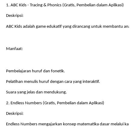
1. ABC Kids - Tracing & Phonics (Gratis, Pembelian dalam Aplikasi)
Deskripsi:
ABC Kids adalah game edukatif yang dirancang untuk membantu anak-a
Manfaat:
Pembelajaran huruf dan fonetik.
Pelatihan menulis huruf dengan cara yang interaktif.
Suara yang jelas dan mendukung.
2. Endless Numbers (Gratis, Pembelian dalam Aplikasi)
Deskripsi:
Endless Numbers mengajarkan konsep matematika dasar melalui karakte