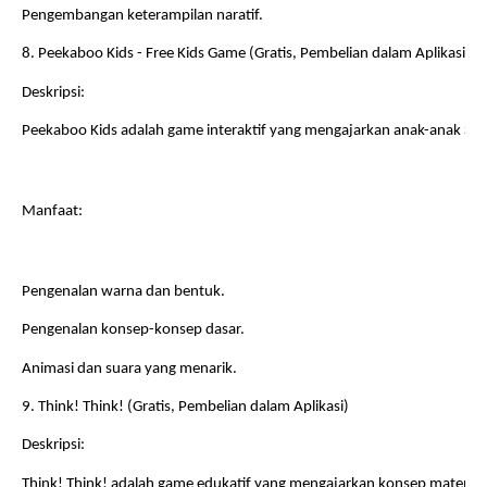
Pengembangan keterampilan naratif.
8. Peekaboo Kids - Free Kids Game (Gratis, Pembelian dalam Aplikasi)
Deskripsi:
Peekaboo Kids adalah game interaktif yang mengajarkan anak-anak S
Manfaat:
Pengenalan warna dan bentuk.
Pengenalan konsep-konsep dasar.
Animasi dan suara yang menarik.
9. Think! Think! (Gratis, Pembelian dalam Aplikasi)
Deskripsi:
Think! Think! adalah game edukatif yang mengajarkan konsep matemat