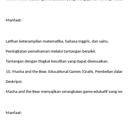
Manfaat:
Latihan keterampilan matematika, bahasa Inggris, dan sains.
Peningkatan pemahaman melalui tantangan berpikir.
Tantangan dengan tingkat kesulitan yang dapat disesuaikan.
10. Masha and the Bear. Educational Games (Gratis, Pembelian dalam Ap
Deskripsi:
Masha and the Bear menyajikan serangkaian game edukatif yang mengaja
Manfaat: