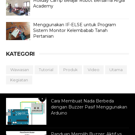
Holiday Camp Belajar Robot Bersama Argia
Academy
Menggunakan IF-ELSE untuk Program
Sistem Monitor Kelembabab Tanah
Pertanian
KATEGORI
Wawasan
Tutorial
Produk
Video
Utama
Kegiatan
Cara Membuat Nada Berbeda
dengan Buzzer Pasif Menggunakan
Arduino
Panduan Memilih Buzzer: Aktif vs.