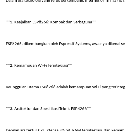
Dalam era teknologi yang terus berkembang, Internet of Things (IoT) 
**1. Keajaiban ESP8266: Kompak dan Serbaguna**
ESP8266, dikembangkan oleh Espressif Systems, awalnya dikenal sebaga
**2. Kemampuan Wi-Fi Terintegrasi**
Keunggulan utama ESP8266 adalah kemampuan Wi-Fi yang terintegrasi. 
**3. Arsitektur dan Spesifikasi Teknis ESP8266**
Dengan arsitektur CPU Xtensa 32-bit, RAM terintegrasi, dan kemampua