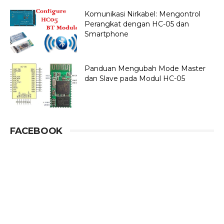
Komunikasi Nirkabel: Mengontrol
Perangkat dengan HC-05 dan
Smartphone
Panduan Mengubah Mode Master
dan Slave pada Modul HC-05
FACEBOOK