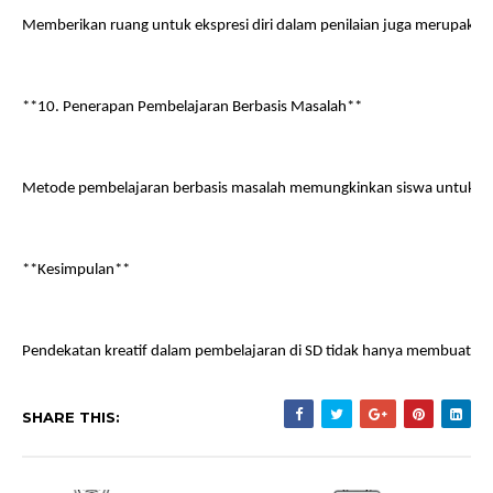
Memberikan ruang untuk ekspresi diri dalam penilaian juga merupakan 
**10. Penerapan Pembelajaran Berbasis Masalah**
Metode pembelajaran berbasis masalah memungkinkan siswa untuk akt
**Kesimpulan**
Pendekatan kreatif dalam pembelajaran di SD tidak hanya membuat pr
SHARE THIS: