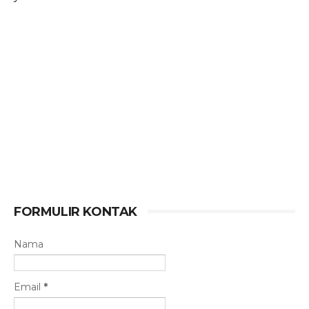
FORMULIR KONTAK
Nama
Email
*