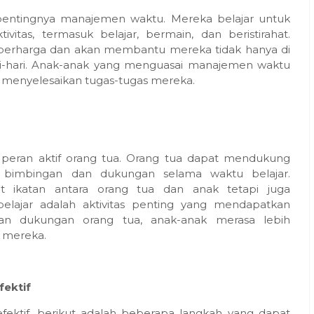
ar pentingnya manajemen waktu. Mereka belajar untuk
itas, termasuk belajar, bermain, dan beristirahat.
erharga dan akan membantu mereka tidak hanya di
ri-hari. Anak-anak yang menguasai manajemen waktu
m menyelesaikan tugas-tugas mereka.
n peran aktif orang tua. Orang tua dapat mendukung
bimbingan dan dukungan selama waktu belajar.
at ikatan antara orang tua dan anak tetapi juga
lajar adalah aktivitas penting yang mendapatkan
an dukungan orang tua, anak-anak merasa lebih
r mereka.
fektif
efektif, berikut adalah beberapa langkah yang dapat