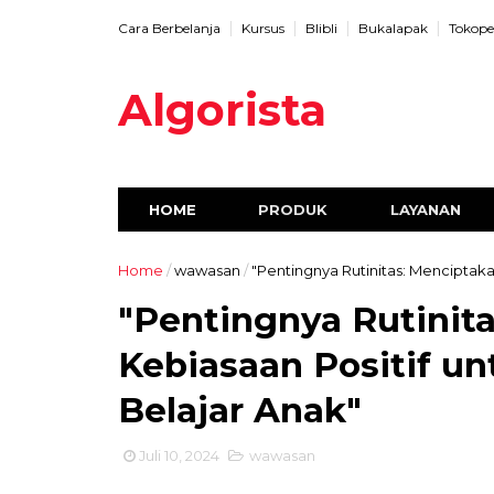
Cara Berbelanja
Kursus
Blibli
Bukalapak
Tokope
Algorista
HOME
PRODUK
LAYANAN
Home
/
wawasan
/
"Pentingnya Rutinitas: Menciptak
"Pentingnya Rutinit
Kebiasaan Positif u
Belajar Anak"
Juli 10, 2024
wawasan