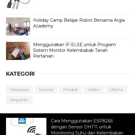
Holiday Camp Belajar Robot Bersama Argia
Academy
Menggunakan IF-ELSE untuk Program
Sistem Monitor Kelembabab Tanah
Pertanian
KATEGORI
Wawasan
Tutorial
Produk
Video
Utama
Kegiatan
Cara Menggunakan ESP8266
dengan Sensor DHT11 untuk
Monitoring Suhu dan Kelembaban