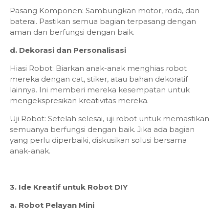
Pasang Komponen: Sambungkan motor, roda, dan
baterai. Pastikan semua bagian terpasang dengan
aman dan berfungsi dengan baik.
d. Dekorasi dan Personalisasi
Hiasi Robot: Biarkan anak-anak menghias robot
mereka dengan cat, stiker, atau bahan dekoratif
lainnya. Ini memberi mereka kesempatan untuk
mengekspresikan kreativitas mereka.
Uji Robot: Setelah selesai, uji robot untuk memastikan
semuanya berfungsi dengan baik. Jika ada bagian
yang perlu diperbaiki, diskusikan solusi bersama
anak-anak.
3. Ide Kreatif untuk Robot DIY
a. Robot Pelayan Mini