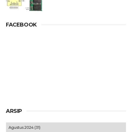
FACEBOOK
ARSIP