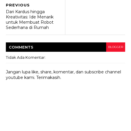
PREVIOUS
Dari Kardus hingga
Kreativitas: Ide Menarik
untuk Membuat Robot
Sederhana di Rumah
COMMENT
S
BLOGGER
Tidak Ada Komentar:
Jangan lupa like, share, komentar, dan subscribe channel
youtube kami. Terimakasih.