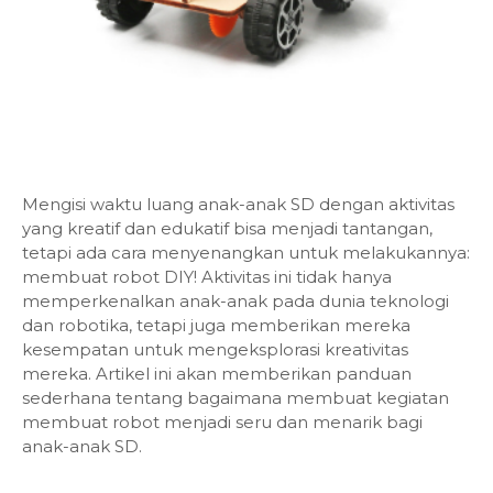
Mengisi waktu luang anak-anak SD dengan aktivitas
yang kreatif dan edukatif bisa menjadi tantangan,
tetapi ada cara menyenangkan untuk melakukannya:
membuat robot DIY! Aktivitas ini tidak hanya
memperkenalkan anak-anak pada dunia teknologi
dan robotika, tetapi juga memberikan mereka
kesempatan untuk mengeksplorasi kreativitas
mereka. Artikel ini akan memberikan panduan
sederhana tentang bagaimana membuat kegiatan
membuat robot menjadi seru dan menarik bagi
anak-anak SD.