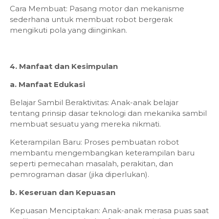
Cara Membuat: Pasang motor dan mekanisme
sederhana untuk membuat robot bergerak
mengikuti pola yang diinginkan.
4. Manfaat dan Kesimpulan
a. Manfaat Edukasi
Belajar Sambil Beraktivitas: Anak-anak belajar
tentang prinsip dasar teknologi dan mekanika sambil
membuat sesuatu yang mereka nikmati.
Keterampilan Baru: Proses pembuatan robot
membantu mengembangkan keterampilan baru
seperti pemecahan masalah, perakitan, dan
pemrograman dasar (jika diperlukan).
b. Keseruan dan Kepuasan
Kepuasan Menciptakan: Anak-anak merasa puas saat