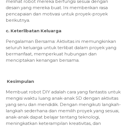
melihat robot mereka berfungsi sesuai dengan
desain yang mereka buat. Ini memberikan rasa
pencapaian dan motivasi untuk proyek-proyek
berikutnya.
c. Keterlibatan Keluarga
Pengalaman Bersama: Aktivitas ini memungkinkan
seluruh keluarga untuk terlibat dalam proyek yang
bermanfaat, memperkuat hubungan dan
menciptakan kenangan bersama.
Kesimpulan
Membuat robot DIY adalah cara yang fantastis untuk
mengisi waktu luang anak-anak SD dengan aktivitas
yang seru dan mendidik. Dengan mengikuti langkah-
langkah sederhana dan memilih proyek yang sesuai,
anak-anak dapat belajar tentang teknologi,
meningkatkan keterampilan kreativitas, dan