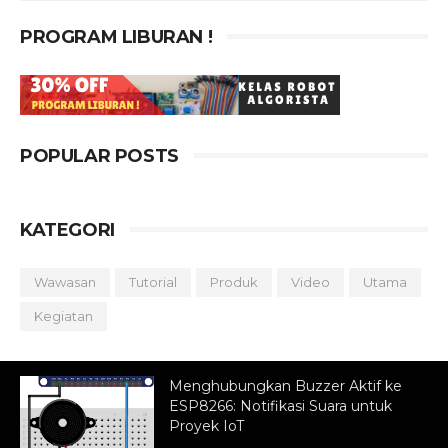
PROGRAM LIBURAN !
POPULAR POSTS
KATEGORI
Wawasan
Tutorial
Produk
Video
Utama
Kegiatan
Menghubungkan Buzzer Aktif ke
ESP8266: Notifikasi Suara untuk
Proyek IoT