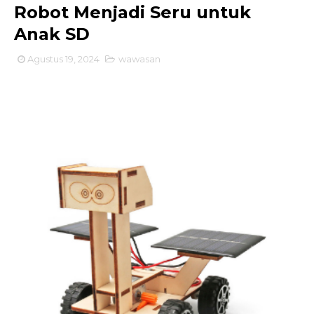
Robot Menjadi Seru untuk
Anak SD
Agustus 19, 2024
wawasan