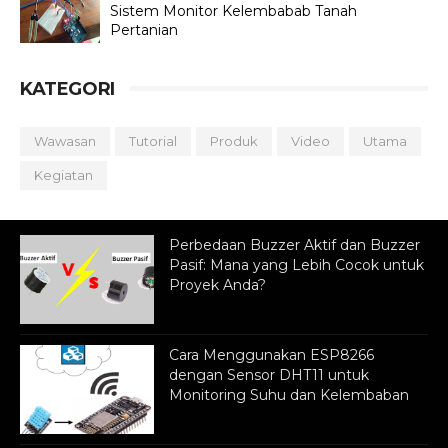
Sistem Monitor Kelembabab Tanah
Pertanian
KATEGORI
Wawasan
Tutorial
Produk
Video
Utama
Kegiatan
Perbedaan Buzzer Aktif dan Buzzer
Pasif: Mana yang Lebih Cocok untuk
Proyek Anda?
Cara Menggunakan ESP8266
dengan Sensor DHT11 untuk
Monitoring Suhu dan Kelembaban