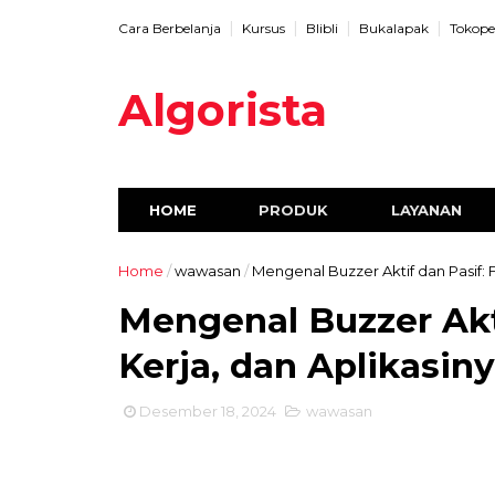
Cara Berbelanja
Kursus
Blibli
Bukalapak
Tokope
Algorista
HOME
PRODUK
LAYANAN
Home
/
wawasan
/
Mengenal Buzzer Aktif dan Pasif: F
Mengenal Buzzer Akti
Kerja, dan Aplikasin
Desember 18, 2024
wawasan