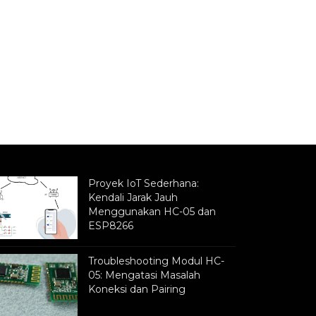
Proyek IoT Sederhana:
Kendali Jarak Jauh
Menggunakan HC-05 dan
ESP8266
Troubleshooting Modul HC-
05: Mengatasi Masalah
Koneksi dan Pairing