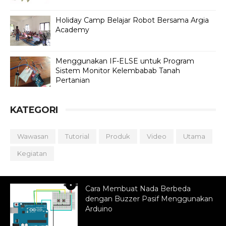
Holiday Camp Belajar Robot Bersama Argia
Academy
Menggunakan IF-ELSE untuk Program
Sistem Monitor Kelembabab Tanah
Pertanian
KATEGORI
Wawasan
Tutorial
Produk
Video
Utama
Kegiatan
Cara Membuat Nada Berbeda
dengan Buzzer Pasif Menggunakan
Arduino