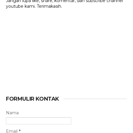
Jangan lupa like, share, komentar, dan subscribe channel
youtube kami. Terimakasih.
FORMULIR KONTAK
Nama
Email
*