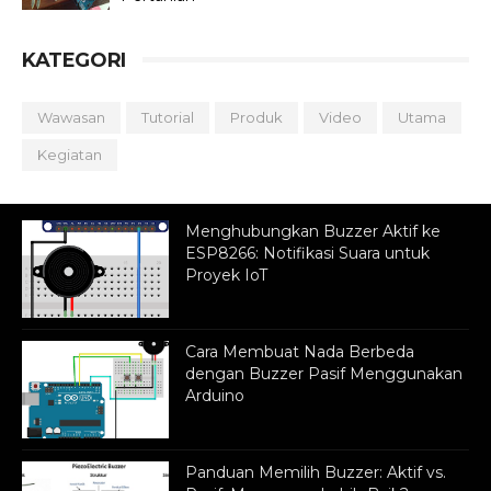
KATEGORI
Wawasan
Tutorial
Produk
Video
Utama
Kegiatan
Menghubungkan Buzzer Aktif ke
ESP8266: Notifikasi Suara untuk
Proyek IoT
Cara Membuat Nada Berbeda
dengan Buzzer Pasif Menggunakan
Arduino
Panduan Memilih Buzzer: Aktif vs.