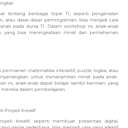
ingkat
t tentang berbagai topik TI, seperti pengenalan
, atau dasar-dasar pemrograman, bisa menjadi cara
anak pada dunia TI. Dalam workshop ini, anak-anak
ung, yang bisa meningkatkan minat dan pemahaman
i permainan matematika interaktif, puzzle logika, atau
g menyenangkan untuk menanamkan minat pada anak-
n ini, anak-anak dapat belajar sambil bermain, yang
si mereka dalam pembelajaran.
-Proyek Kreatif
yek kreatif, seperti membuat presentasi digital,
ng game sederhana, bisa menjadi cara yang efektif