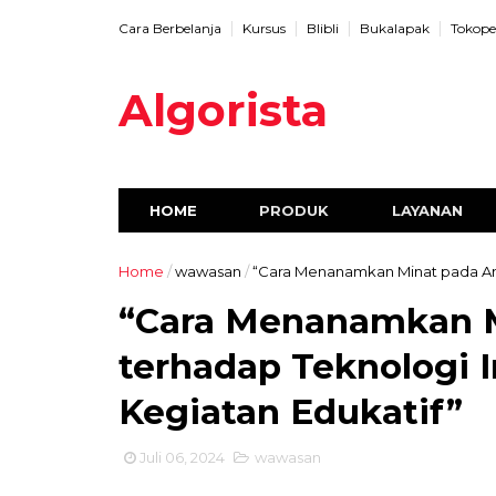
Cara Berbelanja
Kursus
Blibli
Bukalapak
Tokope
Algorista
HOME
PRODUK
LAYANAN
Home
/
wawasan
/
“Cara Menanamkan Minat pada Ana
“Cara Menanamkan M
terhadap Teknologi I
Kegiatan Edukatif”
Juli 06, 2024
wawasan