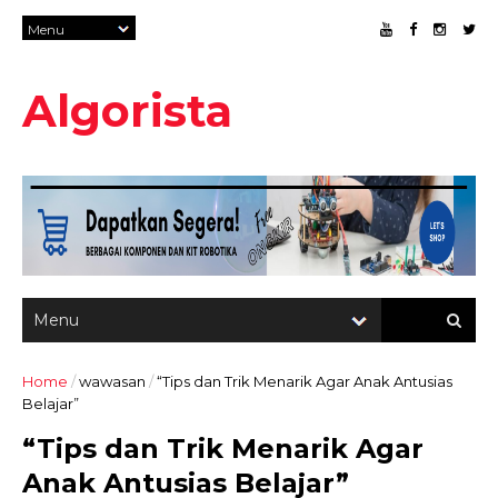
Algorista
Home
/
wawasan
/
“Tips dan Trik Menarik Agar Anak Antusias
Belajar”
“Tips dan Trik Menarik Agar
Anak Antusias Belajar”