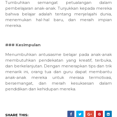
Tumbuhkan semangat petualangan dalam
pembelajaran anak-anak. Tunjukkan kepada mereka
bahwa belajar adalah tentang menjelajahi dunia,
menemukan hal-hal baru, dan meraih impian
mereka.
### Kesimpulan
Menumbuhkan antusiasme belajar pada anak-anak
membutuhkan pendekatan yang kreatif, terbuka,
dan berkelanjutan. Dengan menerapkan tips dan trik
menarik ini, orang tua dan guru dapat membantu
anak-anak mereka untuk merasa termotivasi,
bersemangat, dan meraih kesuksesan dalam
pendidikan dan kehidupan mereka.
SHARE THIS: