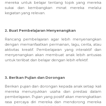
mereka untuk belajar tentang topik yang mereka
sukai dan kembangkan minat mereka melalui
kegiatan yang relevan.
2. Buat Pembelajaran Menyenangkan
Rancang pembelajaran agar lebih menyenangkan
dengan memanfaatkan permainan, lagu, cerita, atau
aktivitas kreatif. Pembelajaran yang interaktif dan
menyenangkan akan membuat anak lebih antusias
untuk terlibat dan belajar dengan lebih efektif.
3. Berikan Pujian dan Dorongan
Berikan pujian dan dorongan kepada anak setiap kali
mereka menunjukkan usaha dan prestasi dalam
pembelajaran. Pujian yang positif akan meningkatkan
rasa percaya diri mereka dan mendorong mereka