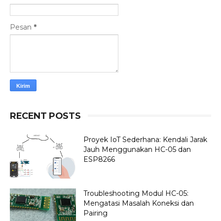
Pesan
*
RECENT POSTS
Proyek IoT Sederhana: Kendali Jarak
Jauh Menggunakan HC-05 dan
ESP8266
Troubleshooting Modul HC-05:
Mengatasi Masalah Koneksi dan
Pairing