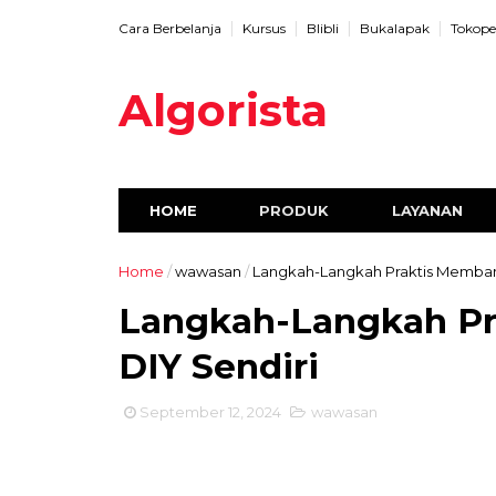
Cara Berbelanja
Kursus
Blibli
Bukalapak
Tokope
Algorista
HOME
PRODUK
LAYANAN
Home
/
wawasan
/
Langkah-Langkah Praktis Memban
Langkah-Langkah P
DIY Sendiri
September 12, 2024
wawasan