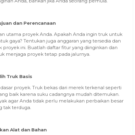
inan Anda, bahkan jika Anda seorang pemula.
Tujuan dan Perencanaan
n utama proyek Anda. Apakah Anda ingin truk untuk
untuk gaya? Tentukan juga anggaran yang tersedia dan
royek ini. Buatlah daftar fitur yang diinginkan dan
tuk menjaga proyek tetap pada jalurnya.
ilih Truk Basis
dasar proyek. Truk bekas dari merek terkenal seperti
n yang baik karena suku cadangnya mudah ditemukan.
ayak agar Anda tidak perlu melakukan perbaikan besar
g tak terduga.
kan Alat dan Bahan