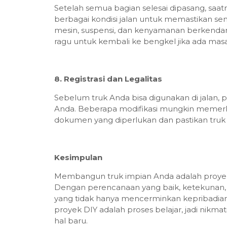
Setelah semua bagian selesai dipasang, saat
berbagai kondisi jalan untuk memastikan se
mesin, suspensi, dan kenyamanan berkendara
ragu untuk kembali ke bengkel jika ada masa
8. Registrasi dan Legalitas
Sebelum truk Anda bisa digunakan di jalan, 
Anda. Beberapa modifikasi mungkin memerluk
dokumen yang diperlukan dan pastikan tru
Kesimpulan
Membangun truk impian Anda adalah proy
Dengan perencanaan yang baik, ketekunan, 
yang tidak hanya mencerminkan kepribadian A
proyek DIY adalah proses belajar, jadi nikm
hal baru.