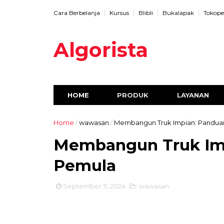
Cara Berbelanja
Kursus
Blibli
Bukalapak
Tokope
Algorista
HOME
PRODUK
LAYANAN
Home
/
wawasan
/
Membangun Truk Impian: Pandua
Membangun Truk Imp
Pemula
September 11, 2024
wawasan