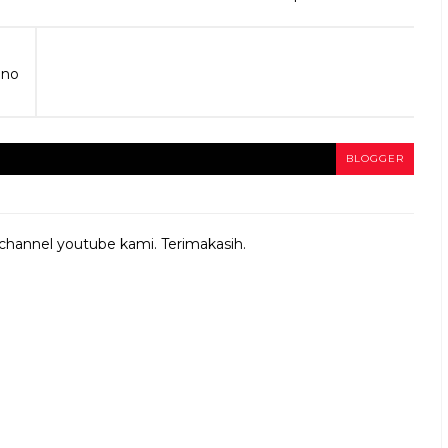
ino
BLOGGER
 channel youtube kami. Terimakasih.